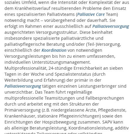
soziales Umfeld, wenn die Intensität oder Komplexität der aus
Palliativversorgung
dem Krankheitsverlauf resultierenden Probleme den Einsatz
eines spezialisierten Palliativteams (
Palliative Care
Team)
SAPV und/oder assistierter Suizid
notwendig macht – vorübergehend oder dauerhaft. Sie
erfolgt im Rahmen einer ausschließlich auf
Palliativversorgung
ausgerichteten Versorgungsstruktur. Diese beinhaltet
SAPV - Finanzierung bei gesetzlich
insbesondere spezialisierte palliativärztliche und
versicherten Patient:innen
palliativpflegerische Beratung und/oder (Teil-)Versorgung,
einschließlich der
Koordination
von notwendigen
SAPV - Finanzierung bei
Versorgungsleistungen bis hin zu einem umfassenden,
individuellen Unterstützungsmanagement.
Privatpatient:innen
Multiprofessionalität, 24-stündige Erreichbarkeit an sieben
Tagen in der Woche und Spezialistenstatus (durch
SAPV - für Ärztinnen, Ärzte und
Weiterbildung und Erfahrung) der primär in der
Einrichtungen
Palliativversorgung
tätigen einzelnen Leistungserbringer sind
unverzichtbar. Das Team führt regelmäßige
multiprofessionelle Teamsitzungen und Fallbesprechungen
Über uns – SAPV Augsburg | Augsburger
durch und arbeitet eng mit den Strukturen der
Palliativversorgung
Primärversorgung (z.B. niedergelassene Ärzte, Pflegedienste,
Krankenhäuser, stationäre Pflegeeinrichtungen) sowie den
Uns unterstützen
Einrichtungen der Hospizbewegung zusammen. SAPV kann
als alleinige Beratungsleistung, Koordinationsleistung, additiv
unterstützende Teilversorgung oder vollständige