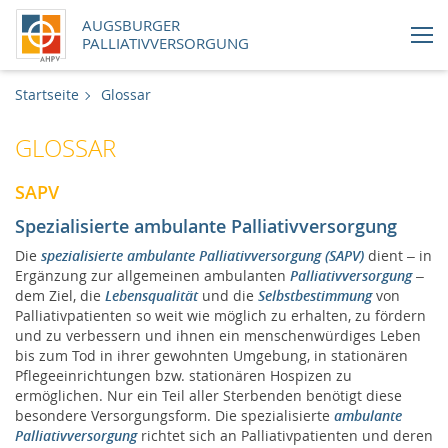
AUGSBURGER
PALLIATIVVERSORGUNG
Aktuelles
Startseite
Glossar
GLOSSAR
SAPV - Versorgung im häuslichen Umfeld
SAPV
SAPV - Versorgung in stationären
Einrichtungen
Spezialisierte ambulante Palliativversorgung
Die
spezialisierte ambulante Palliativversorgung (SAPV)
dient – in
SAPV - Vernetzung mit Hausärzten und
Ergänzung zur allgemeinen ambulanten
Palliativversorgung
–
Pflegediensten
dem Ziel, die
Lebensqualität
und die
Selbstbestimmung
von
Palliativpatienten so weit wie möglich zu erhalten, zu fördern
und zu verbessern und ihnen ein menschenwürdiges Leben
SAPV - Vernetzung mit ambulanten
bis zum Tod in ihrer gewohnten Umgebung, in stationären
Hospizdiensten und dem stationären
Pflegeeinrichtungen bzw. stationären Hospizen zu
Hospiz
ermöglichen. Nur ein Teil aller Sterbenden benötigt diese
besondere Versorgungsform. Die spezialisierte
ambulante
Palliativversorgung
richtet sich an Palliativpatienten und deren
SAPV – Grundlagen | Augsburger