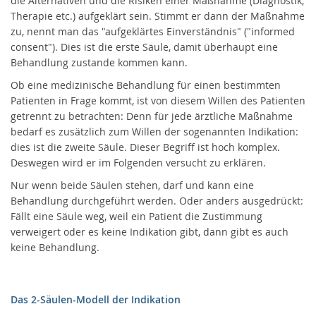
die Alternativen und die Risiken einer Maßnahme (Diagnostik;
Palliativversorgung
Therapie etc.) aufgeklärt sein. Stimmt er dann der Maßnahme
zu, nennt man das "aufgeklärtes Einverständnis" ("informed
SAPV und/oder assistierter Suizid
consent"). Dies ist die erste Säule, damit überhaupt eine
Behandlung zustande kommen kann.
SAPV - Finanzierung bei gesetzlich
Ob eine medizinische Behandlung für einen bestimmten
versicherten Patient:innen
Patienten in Frage kommt, ist von diesem Willen des Patienten
getrennt zu betrachten: Denn für jede ärztliche Maßnahme
bedarf es zusätzlich zum Willen der sogenannten Indikation:
SAPV - Finanzierung bei
Privatpatient:innen
dies ist die zweite Säule. Dieser Begriff ist hoch komplex.
Deswegen wird er im Folgenden versucht zu erklären.
SAPV - für Ärztinnen, Ärzte und
Nur wenn beide Säulen stehen, darf und kann eine
Einrichtungen
Behandlung durchgeführt werden. Oder anders ausgedrückt:
Fällt eine Säule weg, weil ein Patient die Zustimmung
verweigert oder es keine Indikation gibt, dann gibt es auch
Über uns – SAPV Augsburg | Augsburger
keine Behandlung.
Palliativversorgung
Uns unterstützen
Das 2-Säulen-Modell der Indikation