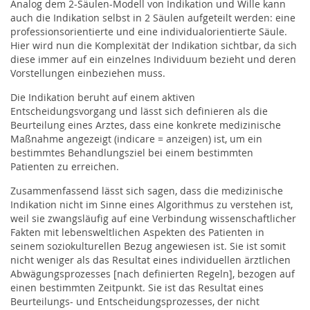
Analog dem 2-Säulen-Modell von Indikation und Wille kann
Karriere & Stellenangebote | Augsburger
auch die Indikation selbst in 2 Säulen aufgeteilt werden: eine
Palliativversorgung
professionsorientierte und eine individualorientierte Säule.
Hier wird nun die Komplexität der Indikation sichtbar, da sich
Flyer & Formulare
diese immer auf ein einzelnes Individuum bezieht und deren
Vorstellungen einbeziehen muss.
Glossar
Die Indikation beruht auf einem aktiven
Entscheidungsvorgang und lässt sich definieren als die
Beurteilung eines Arztes, dass eine konkrete medizinische
Kontakt
Maßnahme angezeigt (indicare = anzeigen) ist, um ein
bestimmtes Behandlungsziel bei einem bestimmten
AHPV
Patienten zu erreichen.
Zusammenfassend lässt sich sagen, dass die medizinische
FÜR|SICH|VOR: SORGEN
Indikation nicht im Sinne eines Algorithmus zu verstehen ist,
weil sie zwangsläufig auf eine Verbindung wissenschaftlicher
Fakten mit lebensweltlichen Aspekten des Patienten in
Palliativkompass
seinem soziokulturellen Bezug angewiesen ist. Sie ist somit
nicht weniger als das Resultat eines individuellen ärztlichen
Augsburger Hospiz- und Palliativstiftung
Abwägungsprozesses [nach definierten Regeln], bezogen auf
einen bestimmten Zeitpunkt. Sie ist das Resultat eines
Beurteilungs- und Entscheidungsprozesses, der nicht