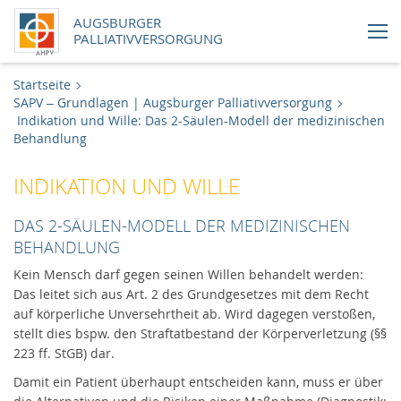
AUGSBURGER
PALLIATIVVERSORGUNG
Aktuelles
Startseite
SAPV – Grundlagen | Augsburger Palliativversorgung
Indikation und Wille: Das 2-Säulen-Modell der medizinischen
SAPV - Versorgung im häuslichen Umfeld
Behandlung
SAPV - Versorgung in stationären
INDIKATION UND WILLE
Einrichtungen
DAS 2-SÄULEN-MODELL DER MEDIZINISCHEN
SAPV - Vernetzung mit Hausärzten und
BEHANDLUNG
Pflegediensten
Kein Mensch darf gegen seinen Willen behandelt werden:
Das leitet sich aus Art. 2 des Grundgesetzes mit dem Recht
SAPV - Vernetzung mit ambulanten
auf körperliche Unversehrtheit ab. Wird dagegen verstoßen,
Hospizdiensten und dem stationären
stellt dies bspw. den Straftatbestand der Körperverletzung (§§
Hospiz
223 ff. StGB) dar.
Damit ein Patient überhaupt entscheiden kann, muss er über
SAPV – Grundlagen | Augsburger