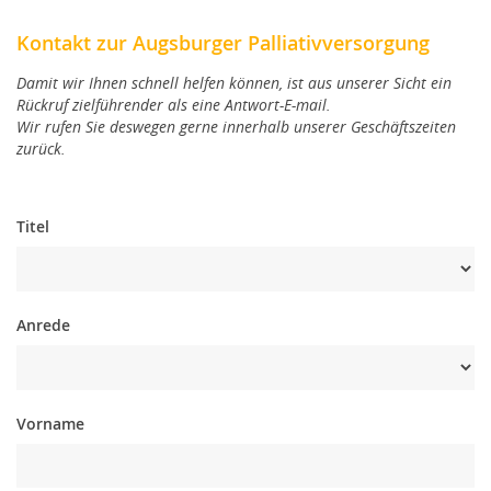
Karriere & Stellenangebote | Augsburger
Palliativversorgung
Kontakt zur Augsburger Palliativversorgung
Damit wir Ihnen schnell helfen können, ist aus unserer Sicht ein
Flyer & Formulare
Rückruf zielführender als eine Antwort-E-mail.
Wir rufen Sie deswegen gerne innerhalb unserer Geschäftszeiten
Glossar
zurück.
Kontakt
Titel
AHPV
FÜR|SICH|VOR: SORGEN
Anrede
Palliativkompass
Vorname
Augsburger Hospiz- und Palliativstiftung