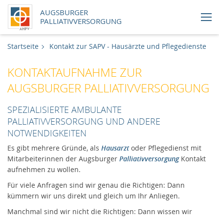
AUGSBURGER
PALLIATIVVERSORGUNG
Aktuelles
Startseite
Kontakt zur SAPV - Hausärzte und Pflegedienste
KONTAKTAUFNAHME ZUR
SAPV - Versorgung im häuslichen Umfeld
AUGSBURGER PALLIATIVVERSORGUNG
SAPV - Versorgung in stationären
Einrichtungen
SPEZIALISIERTE AMBULANTE
PALLIATIVVERSORGUNG UND ANDERE
NOTWENDIGKEITEN
SAPV - Vernetzung mit Hausärzten und
Pflegediensten
Es gibt mehrere Gründe, als
Hausarzt
oder Pflegedienst mit
Mitarbeiterinnen der Augsburger
Palliativversorgung
Kontakt
SAPV - Vernetzung mit ambulanten
aufnehmen zu wollen.
Hospizdiensten und dem stationären
Für viele Anfragen sind wir genau die Richtigen: Dann
Hospiz
kümmern wir uns direkt und gleich um Ihr Anliegen.
Manchmal sind wir nicht die Richtigen: Dann wissen wir
SAPV – Grundlagen | Augsburger