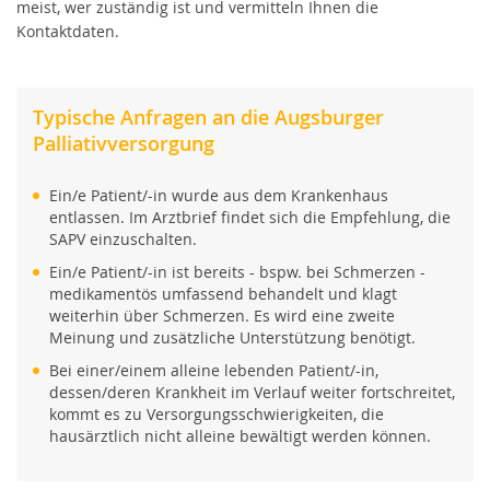
meist, wer zuständig ist und vermitteln Ihnen die
Palliativversorgung
Kontaktdaten.
SAPV und/oder assistierter Suizid
Typische Anfragen an die Augsburger
SAPV - Finanzierung bei gesetzlich
Palliativversorgung
versicherten Patient:innen
Ein/e Patient/-in wurde aus dem Krankenhaus
SAPV - Finanzierung bei
entlassen. Im Arztbrief findet sich die Empfehlung, die
Privatpatient:innen
SAPV einzuschalten.
Ein/e Patient/-in ist bereits - bspw. bei Schmerzen -
SAPV - für Ärztinnen, Ärzte und
medikamentös umfassend behandelt und klagt
Einrichtungen
weiterhin über Schmerzen. Es wird eine zweite
Meinung und zusätzliche Unterstützung benötigt.
Über uns – SAPV Augsburg | Augsburger
Bei einer/einem alleine lebenden Patient/-in,
Palliativversorgung
dessen/deren Krankheit im Verlauf weiter fortschreitet,
kommt es zu Versorgungsschwierigkeiten, die
hausärztlich nicht alleine bewältigt werden können.
Uns unterstützen